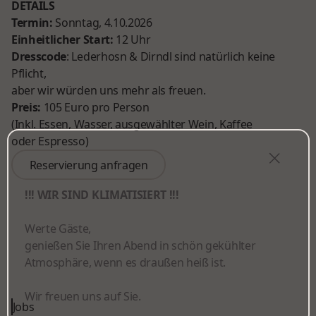
DETAILS
Termin:
Sonntag, 4.10.2026
Einheitlicher Start:
12 Uhr
Dresscode
: Lederhosn & Dirndl sind natürlich keine
Pflicht,
aber wir würden uns mehr als freuen.
Preis:
105 Euro pro Person
(Inkl. Essen, Wasser, ausgewählter Wein, Kaffee
oder Espresso)
Reservierung anfragen
Reservierung anfragen
!!! WIR SIND KLIMATISIERT !!!
Werte Gäste,
genießen Sie Ihren Abend in schön gekühlter
Atmosphäre, wenn es draußen heiß ist.
Wir freuen uns auf Sie.
Jobs