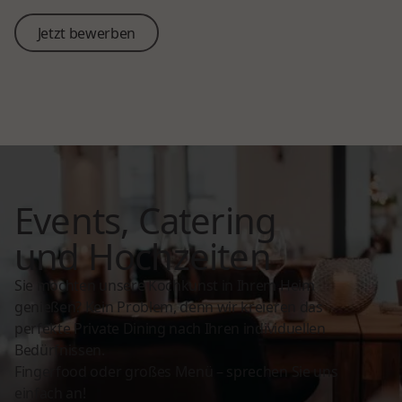
Jetzt bewerben
Jetzt bewerben
Events, Catering
und Hochzeiten
Sie möchten unsere Kochkunst in Ihrem Heim
genießen? Kein Problem, denn wir kreieren das
perfekte Private Dining nach Ihren individuellen
Bedürfnissen.
Fingerfood oder großes Menü – sprechen Sie uns
einfach an!