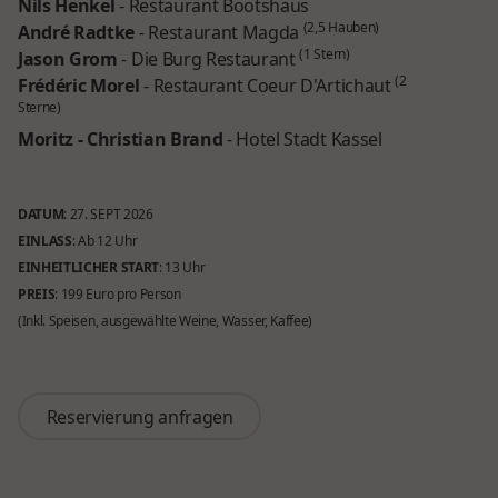
Nils Henkel
- Restaurant Bootshaus
(2,5 Hauben)
André Radtke
- Restaurant Magda
(1 Stern)
Jason Grom
- Die Burg Restaurant
(2
Frédéric Morel
- Restaurant Coeur D'Artichaut
Sterne)
Moritz - Christian Brand
- Hotel Stadt Kassel
DATUM
: 27. SEPT 2026
EINLASS
: Ab 12 Uhr
EINHEITLICHER START
: 13 Uhr
PREIS
: 199 Euro pro Person
(Inkl. Speisen, ausgewählte Weine, Wasser, Kaffee)
Reservierung anfragen
Reservierung anfragen